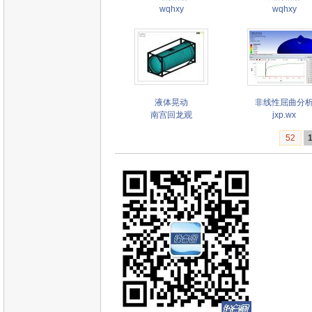
wqhxy
wqhxy
液体晃动
非线性屈曲分
南宫回龙观
jxp.wx
52