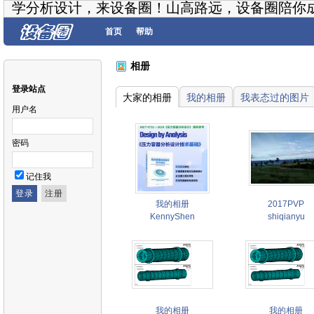
学分析设计，来设备圈！山高路远，设备圈陪你
首页
帮助
相册
登录站点
大家的相册
我的相册
我表态过的图片
用户名
密码
记住我
我的相册
2017PVP
KennyShen
shiqianyu
我的相册
我的相册