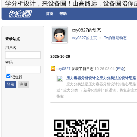
学分析设计，来设备圈！山高路远，设备圈陪你
首页
帮助
cxy0827的动态
cxy0827的主页
»
TA的近期动态
登录站点
用户名
2025-10-26
密码
cxy0827
发表了新日志
10-26 08:04
(
评论
)
记住我
压力容器分析设计之应力分类法的设计思路
应力分类法是压力容器分析设计的核心思路
过 “ 应力分类 → 差异化控制 ” 的逻辑，将复
指标