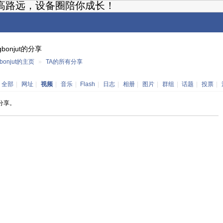
高路远，设备圈陪你成长！
gbonjut的分享
bonjut的主页
»
TA的所有分享
：
全部
|
网址
|
视频
|
音乐
|
Flash
|
日志
|
相册
|
图片
|
群组
|
话题
|
投票
|
分享。