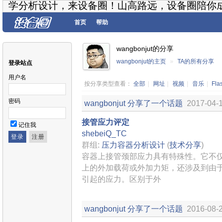
学分析设计，来设备圈！山高路远，设备圈陪你
首页
帮助
wangbonjut的分享
wangbonjut的主页
»
TA的所有分享
登录站点
用户名
按分享类型查看：
全部
|
网址
|
视频
|
音乐
|
Fla
密码
wangbonjut
分享了一个话题
2017-04-1
接管应力评定
记住我
shebeiQ_TC
群组:
压力容器分析设计
(
技术分享
)
容器上接管颈部应力具有特殊性。它不
上的外加载荷或外加力矩，还涉及到由
引起的应力。区别于外
wangbonjut
分享了一个话题
2016-08-2