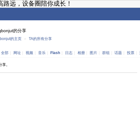
高路远，设备圈陪你成长！
gbonjut的分享
bonjut的主页
»
TA的所有分享
：
全部
|
网址
|
视频
|
音乐
|
Flash
|
日志
|
相册
|
图片
|
群组
|
话题
|
投票
|
分享。