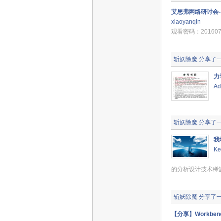
艾思弗网络研讨会--
xiaoyanqin
观看密码：201607
斩妖除魔
分享了
力
Ad
斩妖除魔
分享了
我
Ke
接
的分析设计技术稀缺
斩妖除魔
分享了
【分享】Workbe