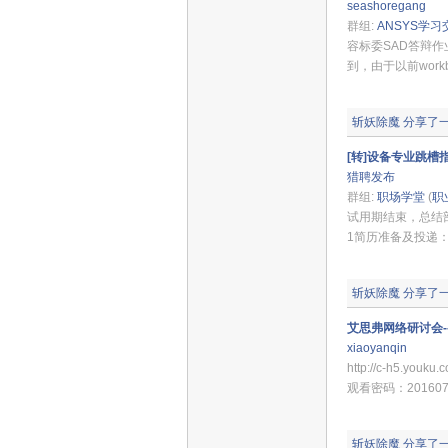
seashoregang
群组:
ANSYS学习
容标委SAD答辩
到，由于以前wor
斩妖除魔
分享了
[转]设备专业跳槽
猎聘发布
群组:
职场学堂
(
职
试用期结束，总结
1简历准备及投递
斩妖除魔
分享了
艾思弗网络研讨会--
xiaoyanqin
http://c-h5.you
观看密码：201607
斩妖除魔
分享了