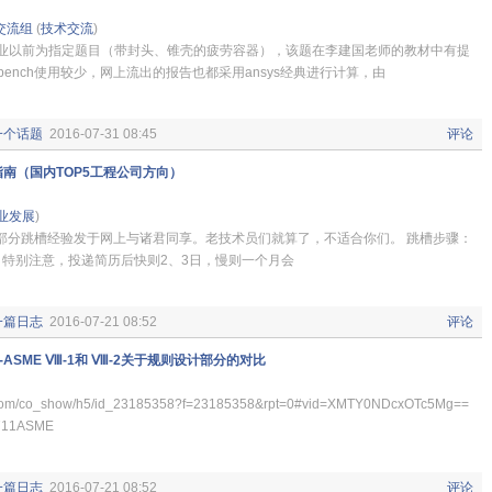
交流组
(
技术交流
)
作业以前为指定题目（带封头、锥壳的疲劳容器），该题在李建国老师的教材中有提
kbench使用较少，网上流出的报告也都采用ansys经典进行计算，由
一个话题
2016-07-31 08:45
评论
指南（国内TOP5工程公司方向）
业发展
)
部分跳槽经验发于网上与诸君同享。老技术员们就算了，不适合你们。 跳槽步骤：
：特别注意，投递简历后快则2、3日，慢则一个月会
一篇日志
2016-07-21 08:52
评论
ASME Ⅷ-1和 Ⅷ-2关于规则设计部分的对比
ku.com/co_show/h5/id_23185358?f=23185358&rpt=0#vid=XMTY0NDcxOTc5Mg==
11ASME
一篇日志
2016-07-21 08:52
评论