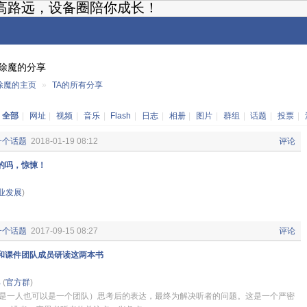
高路远，设备圈陪你成长！
除魔的分享
除魔的主页
»
TA的所有分享
：
全部
|
网址
|
视频
|
音乐
|
Flash
|
日志
|
相册
|
图片
|
群组
|
话题
|
投票
|
一个话题
2018-01-19 08:12
评论
的吗，惊悚！
业发展
)
一个话题
2017-09-15 08:27
评论
和课件团队成员研读这两本书
部
(
官方群
)
是一人也可以是一个团队）思考后的表达，最终为解决听者的问题。这是一个严密