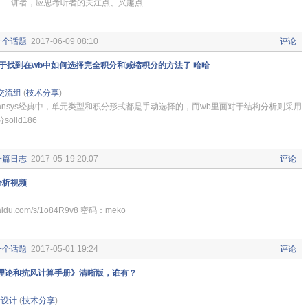
。 讲者，应思考听者的关注点、兴趣点
一个话题
2017-06-09 08:10
评论
终于找到在wb中如何选择完全积分和减缩积分的方法了 哈哈
习交流组
(
技术分享
)
sys经典中，单元类型和积分形式都是手动选择的，而wb里面对于结构分析则采用
lid186
一篇日志
2017-05-19 20:07
评论
分析视频
baidu.com/s/1o84R9v8 密码：meko
一个话题
2017-05-01 19:24
评论
理论和抗风计算手册》清晰版，谁有？
析设计
(
技术分享
)