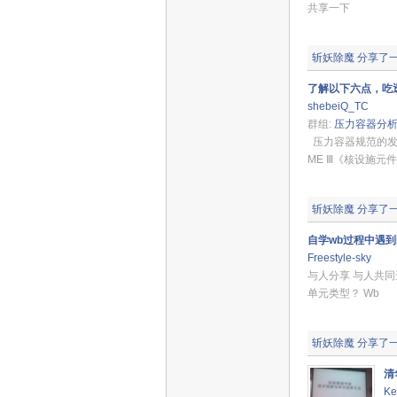
共享一下
斩妖除魔
分享了
了解以下六点，吃
shebeiQ_TC
群组:
压力容器分
压力容器规范的发
ME Ⅲ《核设施元件
斩妖除魔
分享了
自学wb过程中遇
Freestyle-sky
与人分享 与人共同进
单元类型？ Wb
斩妖除魔
分享了
清
Ke