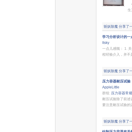
今
生
斩妖除魔
分享了
学习分析设计的一
ltsky
一点儿感慨： 1.
程经验介入，并不
斩妖除魔
分享了
压力容器耐压试验
AppleLittle
群组:
压力容器常
耐压试验除了前述
要注意耐压试验的温
斩妖除魔
分享了
钛制压力容器有关