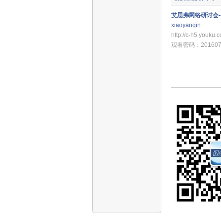
艾思弗网络研讨会--
xiaoyanqin
http://c-h5.you
观看密码：201607