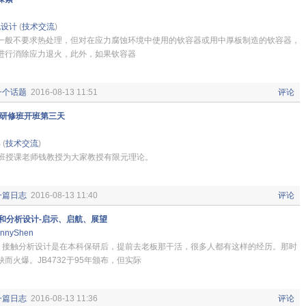
规设计
(
技术交流
)
般不要求热处理，但对在应力腐蚀环境中使用的钦容器或用中厚板制造的钦容器，
进行消除应力退火，此外，如果钦容器
一个话题
2016-08-13 11:51
评论
级研修班开班第三天
部
(
技术交流
)
AD班授课老师钱教授为大家教授有限元理论。
一篇日志
2016-08-13 11:40
评论
和分析设计-启示、启航、展望
nnyShen
触分析设计是在本科保研后，提前去老板那干活，很多人都有这样的经历。那时
而火爆。JB4732于95年颁布，但实际
一篇日志
2016-08-13 11:36
评论