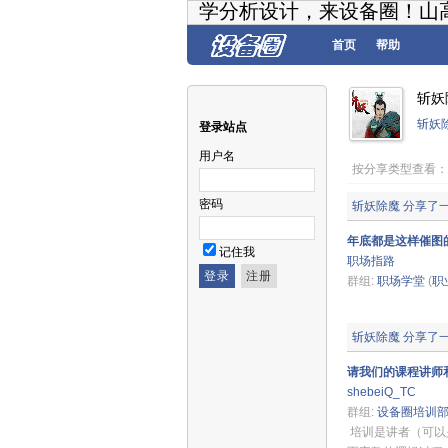
学分析设计，来设备圈！山
首页
帮助
斩妖
斩妖
登录站点
用户名
按分享类型查看
密码
斩妖除魔
分享了
年底都是这样催图
记住我
职场指路
群组:
职场学堂
(
职
斩妖除魔
分享了
请我们的课程讲师
shebeiQ_TC
群组:
设备圈培训
培训是讲者（可以