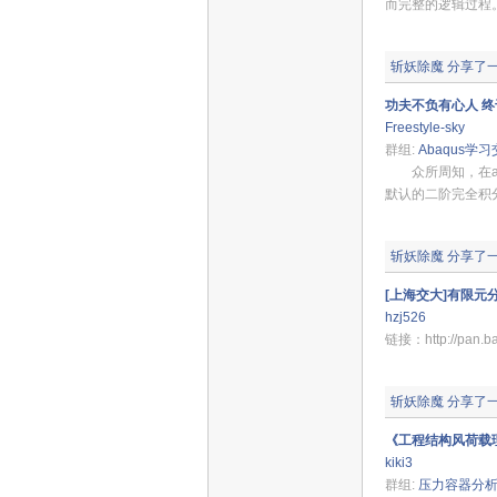
而完整的逻辑过程
斩妖除魔
分享了
功夫不负有心人 
Freestyle-sky
群组:
Abaqus学
众所周知，在an
默认的二阶完全积分so
斩妖除魔
分享了
[上海交大]有限元
hzj526
链接：http://pan.
斩妖除魔
分享了
《工程结构风荷载
kiki3
群组:
压力容器分