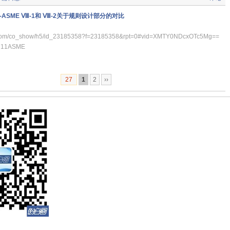
ASME Ⅷ-1和 Ⅷ-2关于规则设计部分的对比
ku.com/co_show/h5/id_23185358?f=23185358&rpt=0#vid=XMTY0NDcxOTc5Mg==
11ASME
27
1
2
››