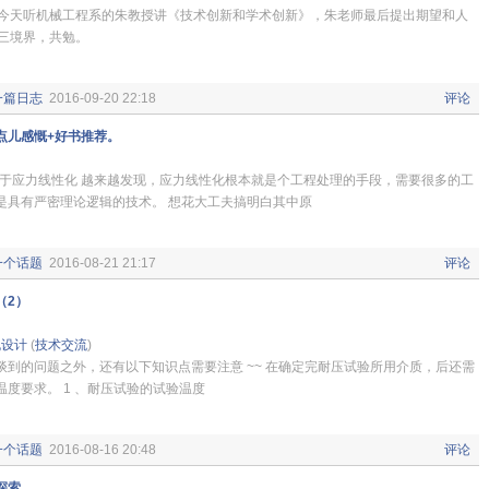
天听机械工程系的朱教授讲《技术创新和学术创新》，朱老师最后提出期望和人
三境界，共勉。
一篇日志
2016-09-20 22:18
评论
点儿感慨+好书推荐。
 关于应力线性化 越来越发现，应力线性化根本就是个工程处理的手段，需要很多的工
是具有严密理论逻辑的技术。 想花大工夫搞明白其中原
一个话题
2016-08-21 21:17
评论
（2）
规设计
(
技术交流
)
谈到的问题之外，还有以下知识点需要注意 ~~ 在确定完耐压试验所用介质，后还需
度要求。 1 、耐压试验的试验温度
一个话题
2016-08-16 20:48
评论
探索