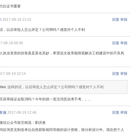
力比证书重要
n
2017-08-18 21:02
回复
举报
话，以后审批人怎么评定？公司聘吗？感觉对个人不利
7-08-19 00:56
回复
举报
人执业资质的挂靠真是莫名其妙，希望这次改革能彻底解决工程建设中的不良风
017-08-19 10:14
回复
举报
fan
: 这样的话，以后审批人怎么评定？公司聘吗？感觉对个人不利
压容审核证会取消吗？今年的就一直没消息说考不考。。。
客服
2017-08-19 12:46
回复
举报
微信公众号留言精选：劉洪會
间征询意见制造单位自然获取相同等级的设计资格，除分析设计外。现在把个人