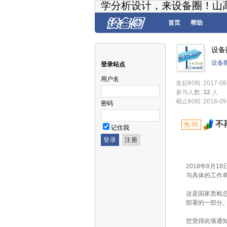
学分析设计，来设备圈！山
首页
帮助
设备
设备
登录站点
用户名
发起时间: 2017-08-
参与人数:
32
人
截止时间: 2018-09
密码
不
热
35
记住我
[过期]
2018年8月
与具体的工作
这是国家质检
部署的一部分
您觉得此项通