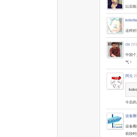
以后能
kokofa
这样的
civ
201
中国个
气！
阿元
2
koko
今后的
设备圈
设备圈
前段时