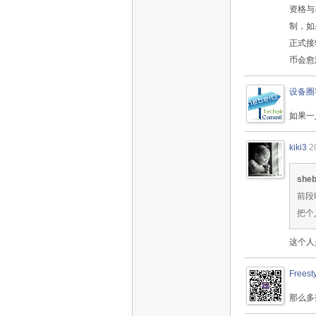
资格与
制，如
正式接
币会愈
设备圈
如果一
kiki3
2
she
前段
把个
这个人
Freest
那么多