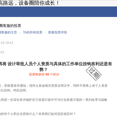
高路远，设备圈陪你成长！
圈客服的投票
圈客服的主页
»
TA的所有投票
»
查看投票详情
18 19:41
-01
再将 设计审批人员个人资质与具体的工作单位挂钩有利还是有
弊？
投票将获得
50
个积分
18日，容标委发布通知：现停止发放相关资质证明文件，同时不再将上述个人资质
单位挂钩。特此说明。
总局进一步深化有关锅炉压力容器行政许可与行业发展方面的一系列改革与战略
。
知的对个人和企业意味什么？未来我们如何适应或应对？