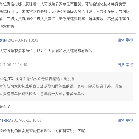
单位资格松绑，意味着一人可以兼多家单位审批员。可能会强化技术终身负责
果试行可以，未来容器检验师，无损检测高级人员也可以一人兼职多家，与国际
轨，三级人员直接给二级人员发证。新政策还要观察，确实要改，不然劣币驱良
演愈厉害！
客服
2017-08-19 13:03
回复
举报
人可以兼职多家单位，那对个人发展和收入还是很有利的。
017-08-21 14:49
回复
举报
beiQ_TC
: 设备圈微信公众号留言精选：劉洪會
时间征询意见制造单位自然获取相同等级的设计资格，除分析设计外。现在
人资格与单位资格松绑，意味着一人可以兼多家单位
是谁？
yle-sky
2017-08-21 18:57
回复
举报
投给有利的圈友是否能把有利的一方面留言说一下呢