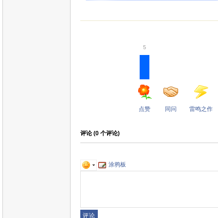
5
点赞
同问
雷鸣之作
评论 (
0
个评论)
涂鸦板