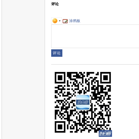
评论
涂鸦板