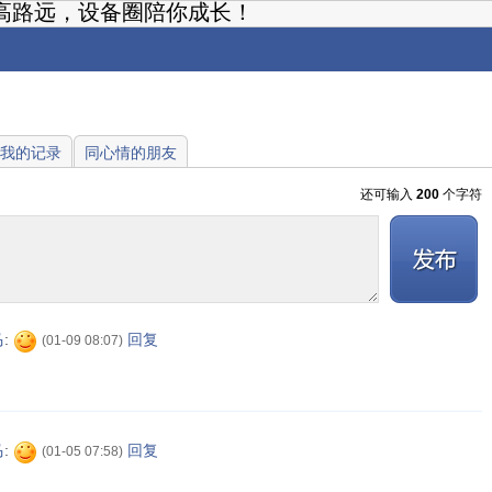
高路远，设备圈陪你成长！
我的记录
同心情的朋友
还可输入
200
个字符
发布
马
:
回复
(01-09 08:07)
马
:
回复
(01-05 07:58)